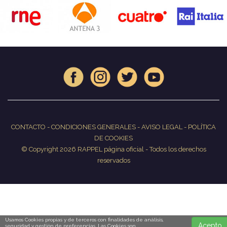
CONTACTO
-
CONDICIONES GENERALES
-
AVISO LEGAL
-
POLÍTICA
DE COOKIES
© Copyright 2026 RAPPEL página oficial - Todos los derechos
reservados
Usamos Cookies propias y de terceros con finalidades de análisis,
Acepto
seguridad y gestión de preferencias. Las Cookies son