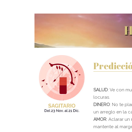
H
Predicció
SALUD
: Ve con mu
locuras.
DINERO
: No te pl
un arreglo en la c
AMOR
: Aclarar un
mantente al marg