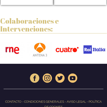
Colaboraciones e
Intervenciones:
CONTACTO
-
CONDICIONES GENERALES
-
AVISO LEGAL
-
POLÍTICA
DE COOKIES