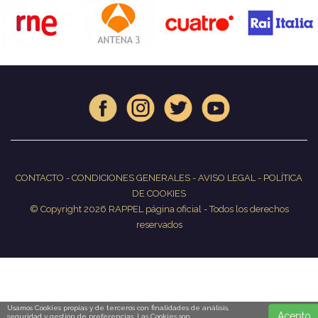
CONTACTO
-
CONDICIONES GENERALES
-
AVISO LEGAL
-
POLÍTICA
DE COOKIES
© Copyright 2026 RAPPEL página oficial - Todos los derechos
reservados
Usamos Cookies propias y de terceros con finalidades de análisis,
Acepto
seguridad y gestión de preferencias. Las Cookies son