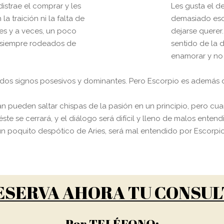
 distrae el comprar y les
Les gusta el d
a traición ni la falta de
demasiado escr
es y a veces, un poco
dejarse querer
án siempre rodeados de
sentido de la d
enamorar y no 
e dos signos posesivos y dominantes. Pero Escorpio es además
an pueden saltar chispas de la pasión en un principio, pero cua
e se cerrará, y el diálogo será difícil y lleno de malos entend
y un poquito despótico de Aries, será mal entendido por Escorpi
ESERVA AHORA TU CONSUL
Por TELÉFONO: