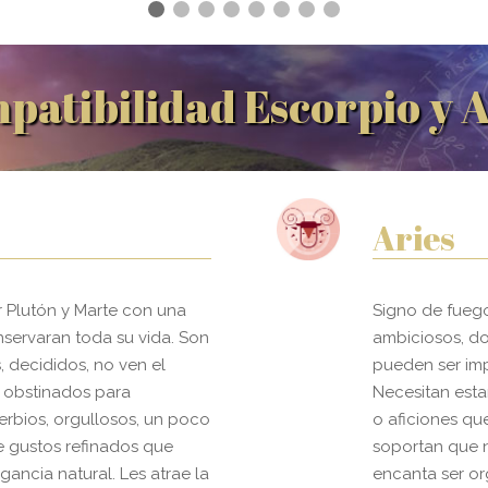
patibilidad Escorpio y A
Aries
 Plutón y Marte con una
Signo de fuego,
nservaran toda su vida. Son
ambiciosos, do
, decididos, no ven el
pueden ser imp
 obstinados para
Necesitan esta
erbios, orgullosos, un poco
o aficiones que
 gustos refinados que
soportan que 
ancia natural. Les atrae la
encanta ser or