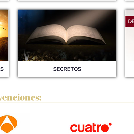
S
SECRETOS
venciones: