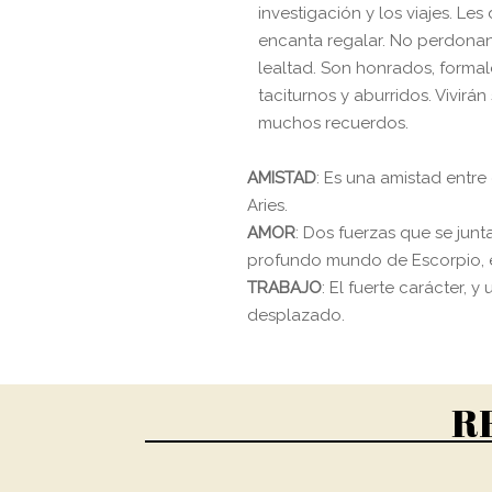
investigación y los viajes. Les
encanta regalar. No perdonan l
lealtad. Son honrados, formal
taciturnos y aburridos. Vivir
muchos recuerdos.
AMISTAD
: Es una amistad entr
Aries.
AMOR
: Dos fuerzas que se junt
profundo mundo de Escorpio, ést
TRABAJO
: El fuerte carácter, 
desplazado.
R