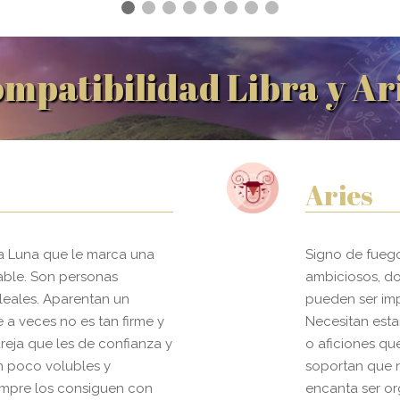
mpatibilidad Libra y Ar
Aries
a Luna que le marca una
Signo de fuego,
iable. Son personas
ambiciosos, do
 leales. Aparentan un
pueden ser imp
 a veces no es tan firme y
Necesitan esta
reja que les de confianza y
o aficiones que
n poco volubles y
soportan que 
iempre los consiguen con
encanta ser or