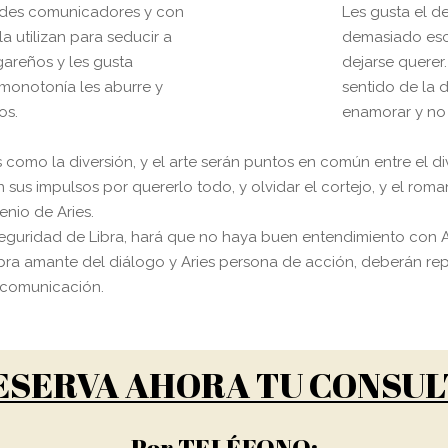
ndes comunicadores y con
Les gusta el d
a utilizan para seducir a
demasiado escr
areños y les gusta
dejarse querer
 monotonía les aburre y
sentido de la d
os.
enamorar y no 
 como la diversión, y el arte serán puntos en común entre el dive
n sus impulsos por quererlo todo, y olvidar el cortejo, y el rom
enio de Aries.
seguridad de Libra, hará que no haya buen entendimiento con 
Libra amante del diálogo y Aries persona de acción, deberán rep
ncomunicación.
ESERVA AHORA TU CONSUL
Por TELÉFONO: