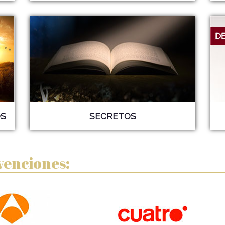
S
SECRETOS
venciones: