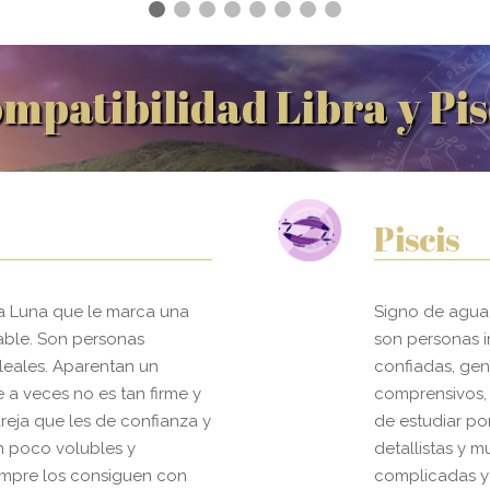
mpatibilidad Libra y Pis
Piscis
a Luna que le marca una
Signo de agua,
iable. Son personas
son personas i
 leales. Aparentan un
confiadas, gen
 a veces no es tan firme y
comprensivos,
reja que les de confianza y
de estudiar po
n poco volubles y
detallistas y m
iempre los consiguen con
complicadas y 