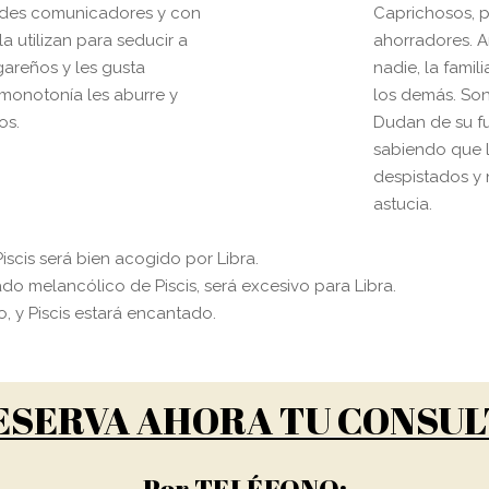
ndes comunicadores y con
Caprichosos, p
a utilizan para seducir a
ahorradores. 
areños y les gusta
nadie, la famil
 monotonía les aburre y
los demás. Son
os.
Dudan de su f
sabiendo que l
despistados y 
astucia.
iscis será bien acogido por Libra.
do melancólico de Piscis, será excesivo para Libra.
, y Piscis estará encantado.
ESERVA AHORA TU CONSUL
Por TELÉFONO: