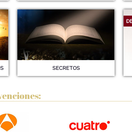
S
SECRETOS
venciones: