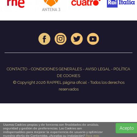
CONTACTO
-
CONDICIONES GENERALES
-
AVISO LEGAL
-
POLÍTICA
DE COOKIES
© Copyright 2026 RAPPEL página oficial - Todos los derechos
reservados
Usamos Cookies propias y de terceros con finalidades de análisis,
Acepto
seguridad y gestión de preferencias. Las Cookies son
indispensables para mejorar la experiencia de usuario y optimizar
nuestra oferta de Contenidos. ¿Aceptas su instalación?
Para más