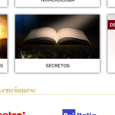
S
SECRETOS
venciones: