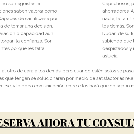
 no son egoístas ni
Caprichosos, p
ciones saben valorar como
ahorradores. 
 Capaces de sacrificarse por
nadie, la famil
ra de tomar una decisión.
los demás. Son
paración o capacidad aún
Dudan de su f
torgan la confianza. Son
sabiendo que l
ntes porque les falta
despistados y 
astucia.
al otro de cara a los demás, pero cuando estén solos se pasar
 que tengan se solucionarán por medio de satisfactorias rela
irse, y la poca comunicación entre ellos hará que no sepan m
ESERVA AHORA TU CONSUL