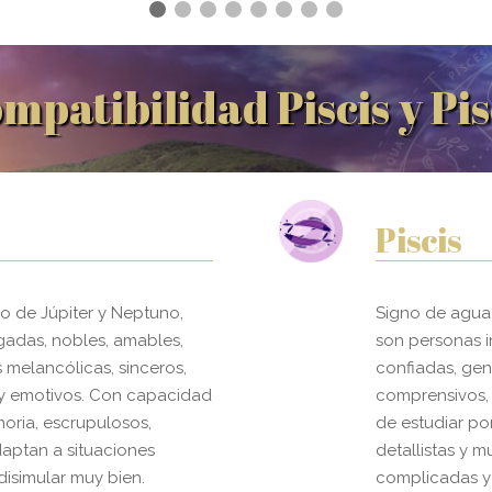
mpatibilidad Piscis y Pis
Piscis
o de Júpiter y Neptuno,
Signo de agua,
gadas, nobles, amables,
son personas i
 melancólicas, sinceros,
confiadas, gen
 y emotivos. Con capacidad
comprensivos,
oria, escrupulosos,
de estudiar po
adaptan a situaciones
detallistas y m
disimular muy bien.
complicadas y 