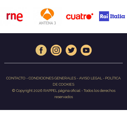
CONTACTO
-
CONDICIONES GENERALES
-
AVISO LEGAL
-
POLÍTICA
DE COOKIES
© Copyright 2026 RAPPEL página oficial - Todos los derechos
reservados