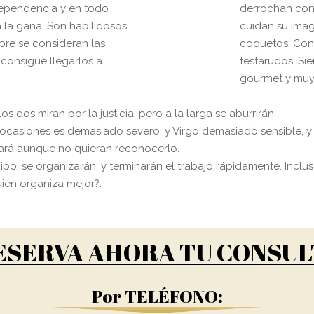
ndependencia y en todo
derrochan con f
la gana. Son habilidosos
cuidan su imag
re se consideran las
coquetos. Con
 consigue llegarlos a
testarudos. Si
gourmet y muy 
 dos miran por la justicia, pero a la larga se aburrirán.
ocasiones es demasiado severo, y Virgo demasiado sensible, y
tará aunque no quieran reconocerlo.
o, se organizarán, y terminarán el trabajo rápidamente. Incl
ién organiza mejor?.
ESERVA AHORA TU CONSUL
Por TELÉFONO: