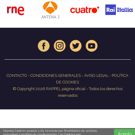
CONTACTO
-
CONDICIONES GENERALES
-
AVISO LEGAL
-
POLÍTICA
DE COOKIES
© Copyright 2026 RAPPEL página oficial - Todos los derechos
reservados
Usamos Cookies propias y de terceros con finalidades de análisis,
Acepto
seguridad y gestión de preferencias. Las Cookies son