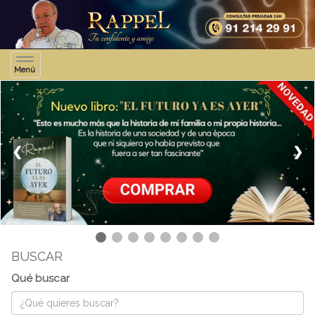
Toggle
Menú
navigation
❮
❯
BUSCAR
Qué buscar