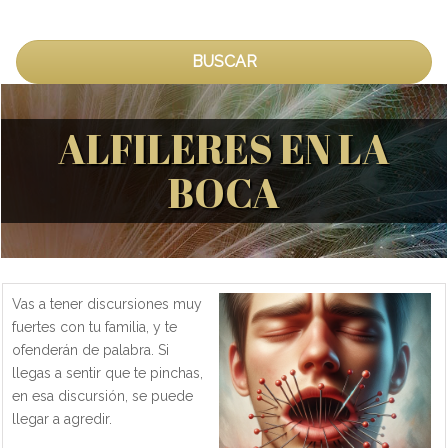
BUSCAR
ALFILERES EN LA
BOCA
Vas a tener discursiones muy
fuertes con tu familia, y te
ofenderán de palabra. Si
llegas a sentir que te pinchas,
en esa discursión, se puede
llegar a agredir.