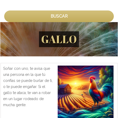
BUSCAR
GALLO
Soñar con uno, te avisa que
una persona en la que tú
confías se puede burlar de ti,
o te puede engañar. Si el
gallo te ataca, te van a robar
en un lugar rodeado de
mucha gente.