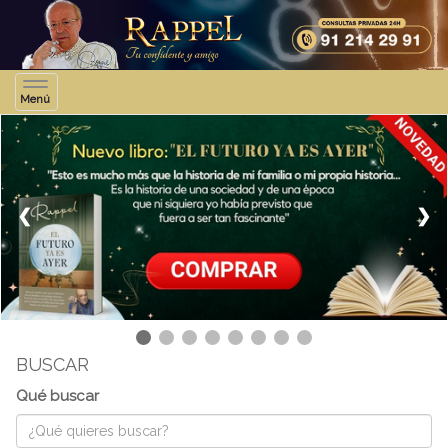
Toggle
Menú
navigation
❮
❯
BUSCAR
Qué buscar