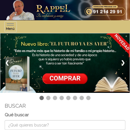
Toggle
Menú
navigation
❮
❯
BUSCAR
Qué buscar