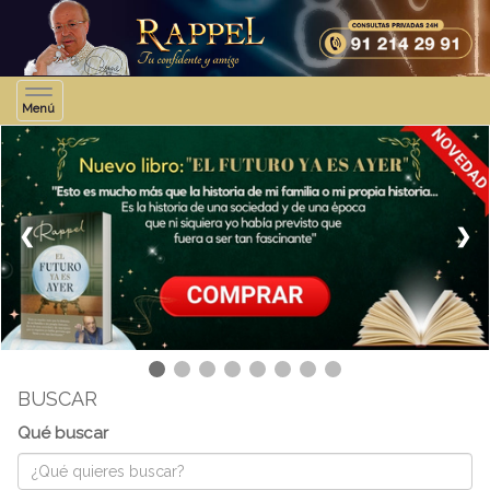
Toggle
Menú
navigation
❮
❯
BUSCAR
Qué buscar