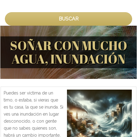
BUSCAR
SOÑAR CON MUCHO
AGUA, INUNDACIÓN
Puedes ser víctima de un
timo, o estaba, si vieras que
es tu casa, la que se inunda. Si
ves una inundación en lugar
desconocido, o con gente
que no sabes quienes son,
habrá un cambio importante,