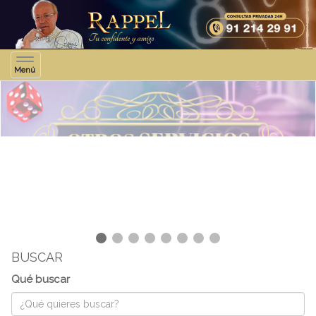
Toggle
Menú
navigation
❮
❯
BUSCAR
Qué buscar