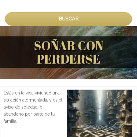
BUSCAR
SOÑAR CON
PERDERSE
Estás en la vida viviendo una
situación atormentada, y es el
aviso de soledad, o
abandono por parte de tu
familia.