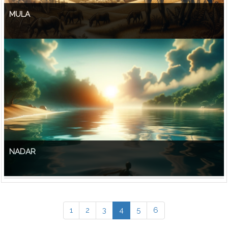
MULA
NADAR
1
2
3
4
5
6